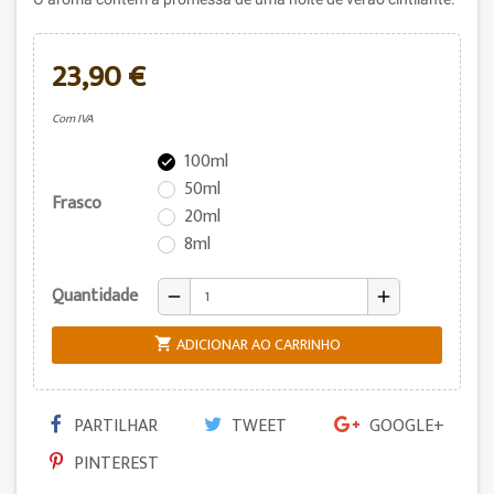
23,90 €
Com IVA
100ml

50ml
Frasco
20ml
8ml
Quantidade
remove
add
ADICIONAR AO CARRINHO

PARTILHAR
TWEET
GOOGLE+
PINTEREST