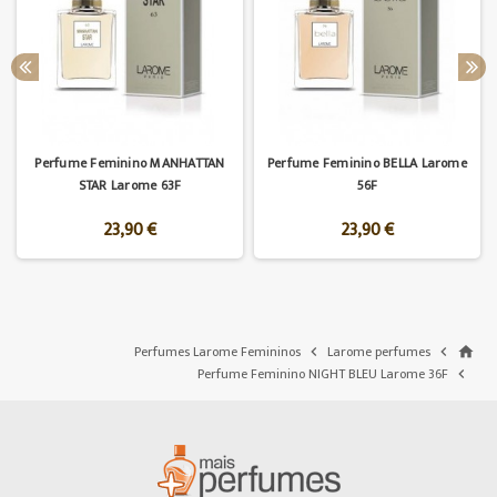
Perfume Feminino MANHATTAN
Perfume Feminino BELLA Larome
STAR Larome 63F
56F
23,90 €
23,90 €
Perfumes Larome Femininos
Larome perfumes


home
Perfume Feminino NIGHT BLEU Larome 36F
