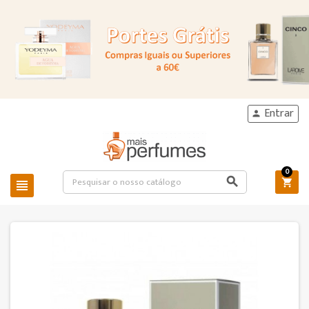
Entrar

0


