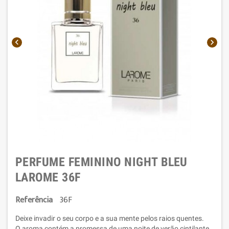


PERFUME FEMININO NIGHT BLEU
LAROME 36F
Referência
36F
Deixe invadir o seu corpo e a sua mente pelos raios quentes.
O
aroma contém a promessa de uma noite de verão cintilante.