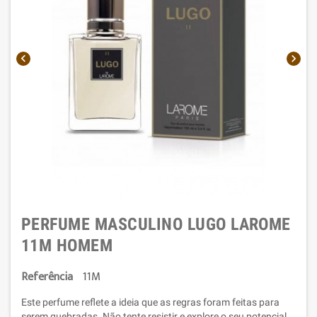


PERFUME MASCULINO LUGO LAROME
11M HOMEM
Referência
11M
Este perfume reflete a ideia que as regras foram feitas para
serem quebradas. Não tente resistir e explore o seu potencial