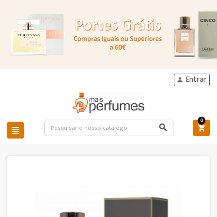
Entrar

0


