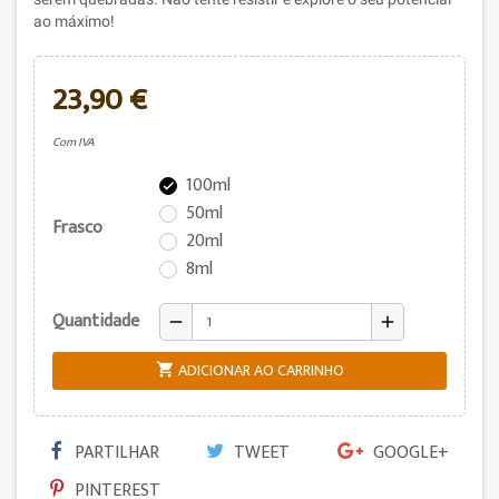
ao máximo!
23,90 €
Com IVA
100ml

50ml
Frasco
20ml
8ml
Quantidade
remove
add
ADICIONAR AO CARRINHO

PARTILHAR
TWEET
GOOGLE+
PINTEREST