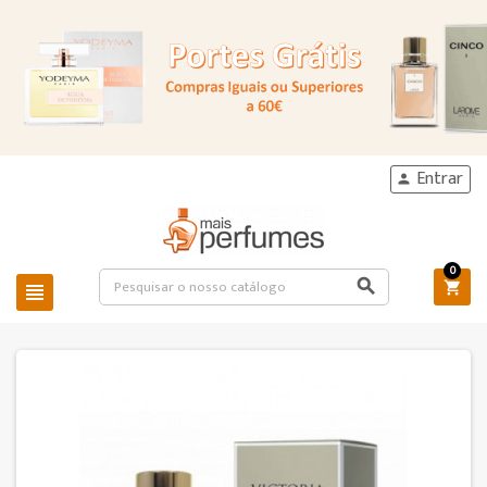
Entrar

0


