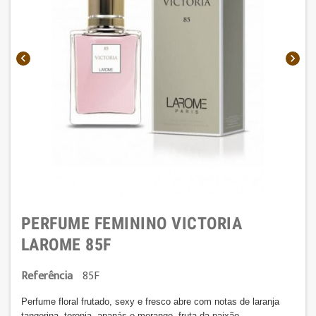


PERFUME FEMININO VICTORIA
LAROME 85F
Referência
85F
Perfume floral frutado, sexy e fresco abre com notas de laranja
tangerina, toronja, ananás e morango, fruta da paixão.