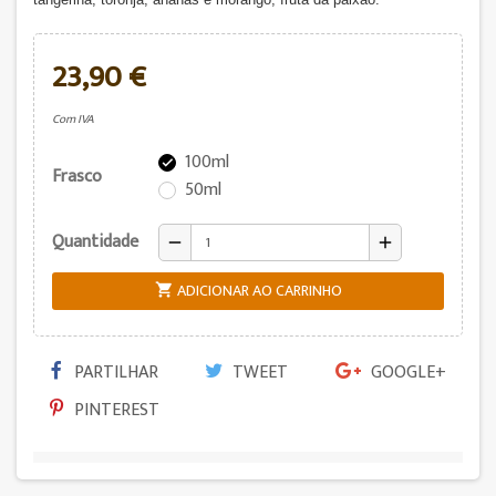
23,90 €
Com IVA
100ml

Frasco
50ml
Quantidade
remove
add
ADICIONAR AO CARRINHO

PARTILHAR
TWEET
GOOGLE+
PINTEREST