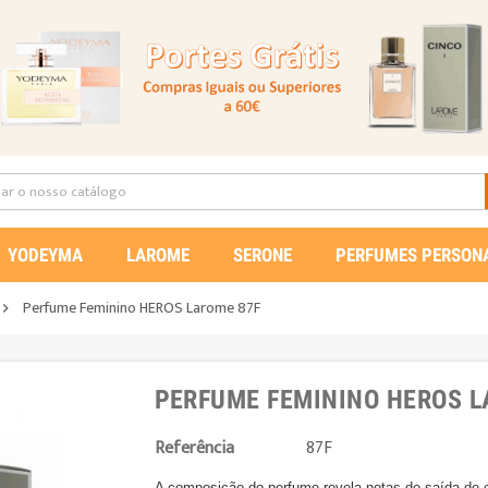
YODEYMA
LAROME
SERONE
PERFUMES PERSON
Perfume Feminino HEROS Larome 87F

PERFUME FEMININO HEROS L
Referência
87F
A composição do perfume revela notas de saída de ch