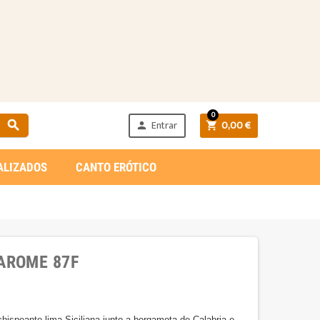
0
Entrar
0,00 €



ALIZADOS
CANTO ERÓTICO
AROME 87F
ispeante lima Siciliana junto a bergamota de Calabria e