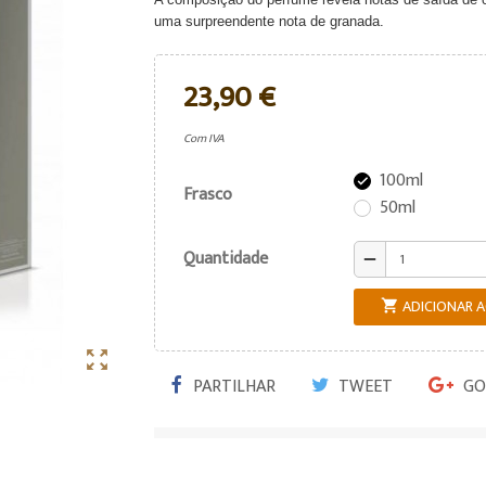
uma surpreendente nota de granada.
23,90 €
Com IVA
100ml

Frasco
50ml
Quantidade
remove
ADICIONAR 


PARTILHAR
TWEET
GO