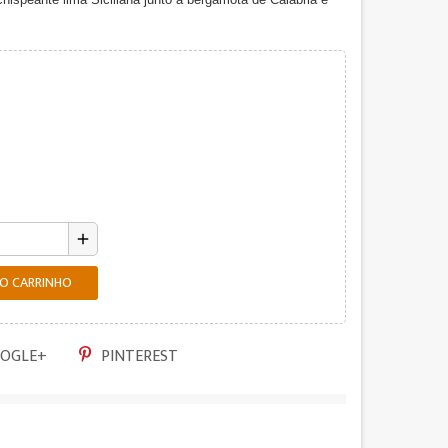
add
AO CARRINHO
OGLE+
PINTEREST