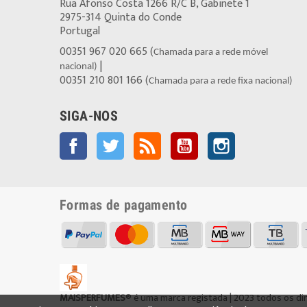
Rua Afonso Costa 1266 R/C B, Gabinete 1
2975-314 Quinta do Conde
Portugal
00351 967 020 665 (
Chamada para a rede móvel
|
nacional)
00351 210 801 166 (
Chamada para a rede fixa nacional)
SIGA-NOS
Facebook
Twitter
Rss
YouTube
Instagram
Formas de pagamento
MAISPERFUMES
® é uma marca registada | 2023 todos os di