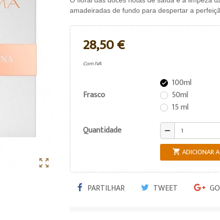
O floral das doces notas de saída e a limpeza da
amadeiradas de fundo para despertar a perfeiç
28,50 €
Com IVA
100ml

Frasco
50ml
15 ml
Quantidade
remove
ADICIONAR 


PARTILHAR
TWEET
GO