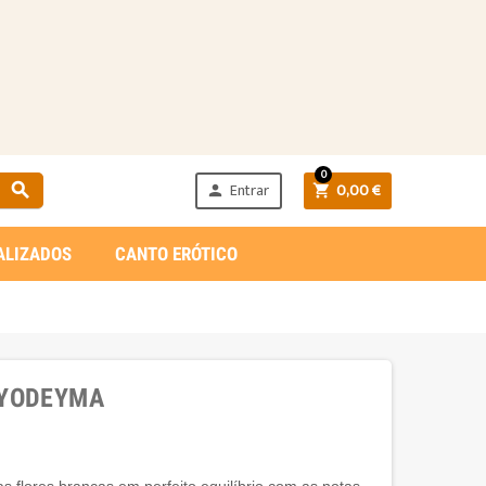
0
Entrar
0,00 €



ALIZADOS
CANTO ERÓTICO
 YODEYMA