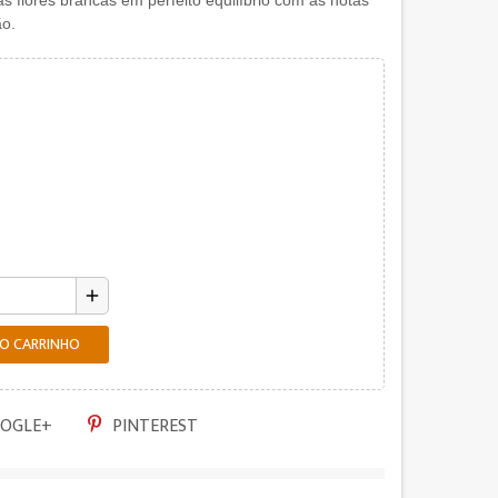
s flores brancas em perfeito equilíbrio com as notas
ão.
add
AO CARRINHO
OGLE+
PINTEREST