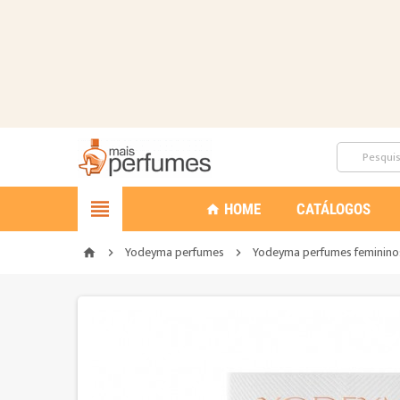

HOME
CATÁLOGOS
home
Yodeyma perfumes
Yodeyma perfumes feminino
home

