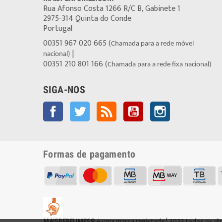
Rua Afonso Costa 1266 R/C B, Gabinete 1
2975-314 Quinta do Conde
Portugal
00351 967 020 665 (
Chamada para a rede móvel
|
nacional)
00351 210 801 166 (
Chamada para a rede fixa nacional)
SIGA-NOS
Facebook
Twitter
Rss
YouTube
Instagram
Formas de pagamento
MAISPERFUMES
® é uma marca registada | 2023 todos os di