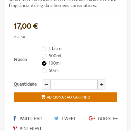
fragrância é dirigida a homens carismáticos.
17,00 €
Com IVA
1 Litro
500ml
Frasco
100ml

50ml
Quantidade
remove
add
ADICIONAR AO CARRINHO

PARTILHAR
TWEET
GOOGLE+
PINTEREST