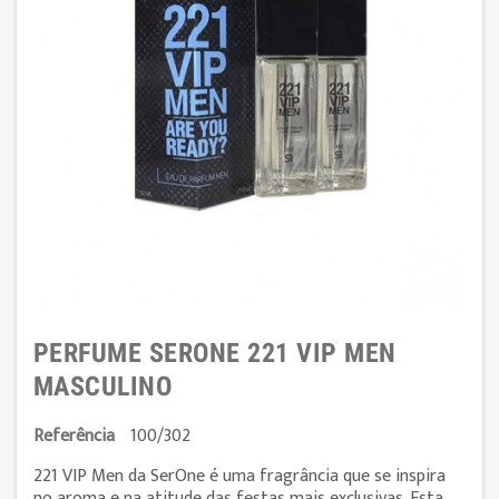
PERFUME SERONE 221 VIP MEN
MASCULINO
Referência
100/302
221 VIP Men da SerOne é uma fragrância que se inspira
no aroma e na atitude das festas mais exclusivas. Esta