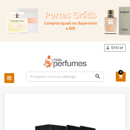
Entrar

0


