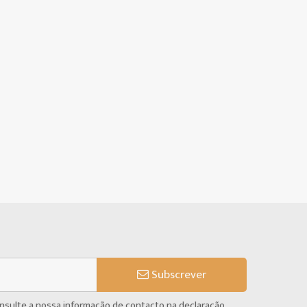
Subscrever
onsulte a nossa informação de contacto na declaração