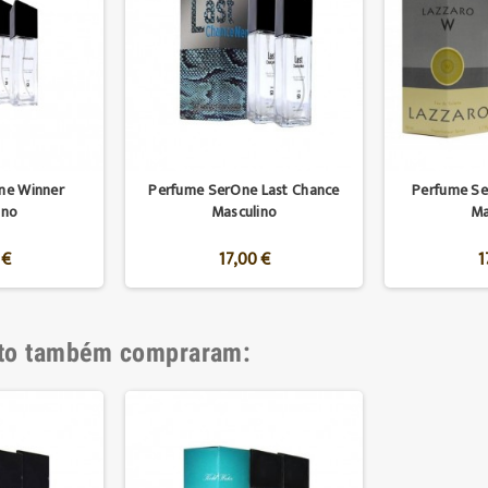
ne Winner
Perfume SerOne Last Chance
Perfume S
ino
Masculino
Ma
 €
17,00 €
1
uto também compraram: