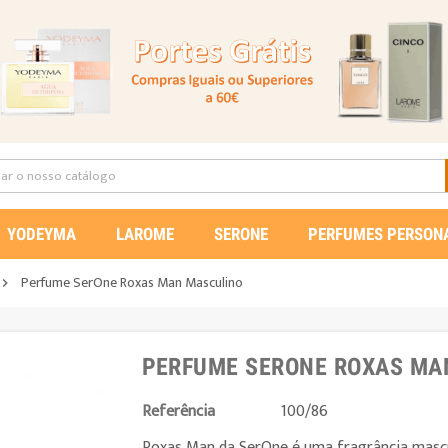
YODEYMA
LAROME
SERONE
PERFUMES PERSON
Perfume SerOne Roxas Man Masculino

PERFUME SERONE ROXAS MA
Referência
100/86
Roxas Man da SerOne é uma fragrância mascu