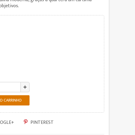
objetivos.
add
AO CARRINHO
OGLE+
PINTEREST