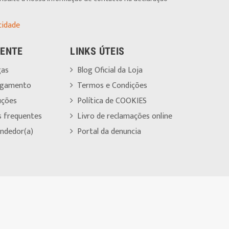
cidade
IENTE
LINKS ÚTEIS
gas
Blog Oficial da Loja
agamento
Termos e Condições
uções
Política de COOKIES
s frequentes
Livro de reclamações online
ndedor(a)
Portal da denuncia