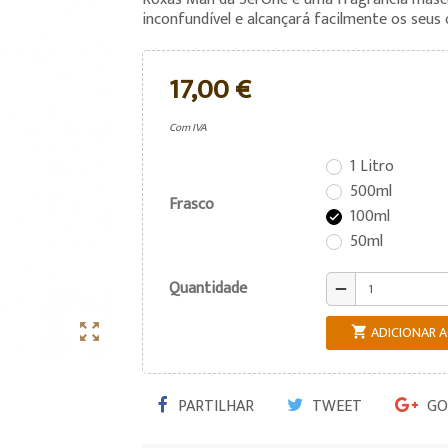
inconfundível e alcançará facilmente os seus 
17,00 €
Com IVA
1 Litro
500ml
Frasco
100ml

50ml
Quantidade
remove

ADICIONAR 

PARTILHAR
TWEET
GO