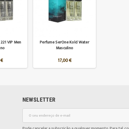
221 VIP Men
Perfume SerOne Kold Water
ino
Masculino
 €
17,00 €
NEWSLETTER
Pode cancelar a subscrição a qualquer momento. Para tal, c