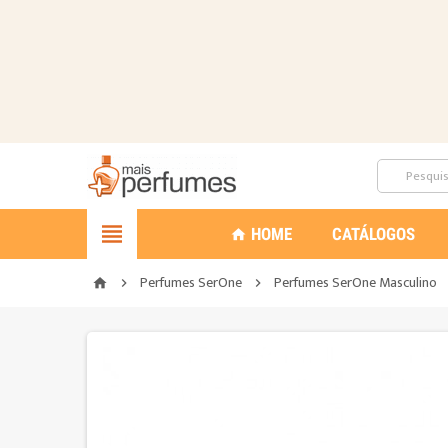

HOME
CATÁLOGOS
home
Perfumes SerOne
Perfumes SerOne Masculino
home

