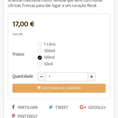
oriental masculina muito sensual que abre com notas
cítricas frescas para dar lugar a um coração floral.
17,00 €
Com IVA
1 Litro
500ml
Frasco
100ml

50ml
Quantidade
remove
add
ADICIONAR AO CARRINHO

PARTILHAR
TWEET
GOOGLE+
PINTEREST