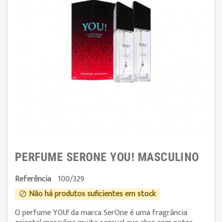
PERFUME SERONE YOU! MASCULINO
Referência
100/329
Não há produtos suficientes em stock

O perfume YOU! da marca SerOne é uma fragrância