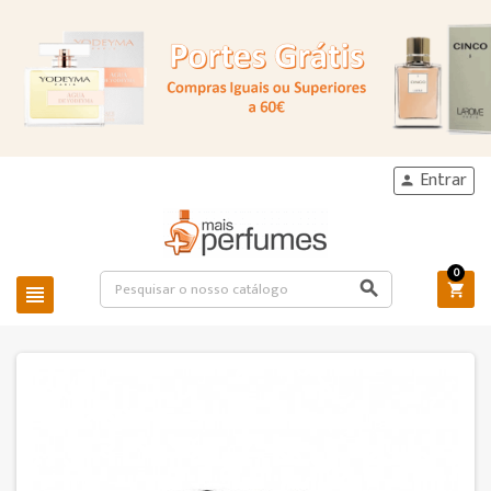
Entrar

0


