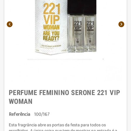


PERFUME FEMININO SERONE 221 VIP
WOMAN
Referência
100/167
Esta fragrância abre as portas da festa para todos os
escolhidos. A única coisa que tem de mostrar na entrada é a