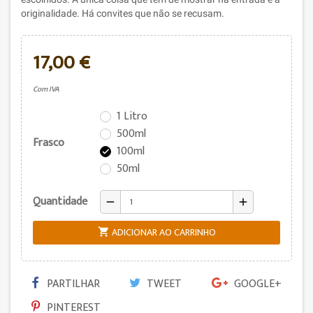
originalidade.
Há convites que não se recusam.
17,00 €
Com IVA
1 Litro
500ml
Frasco
100ml

50ml
Quantidade
remove
add
ADICIONAR AO CARRINHO

PARTILHAR
TWEET
GOOGLE+
PINTEREST