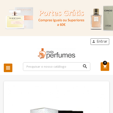
Entrar

0


