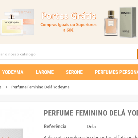
YODEYMA
LAROME
SERONE
PERFUMES PERSON
s
Perfume Feminino Delá Yodeyma

PERFUME FEMININO DELÁ Y
Referência
Dela
A discreta combinação das notas olfativas de