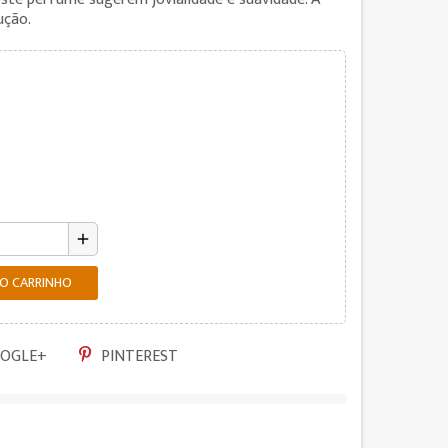
ução.
add
AO CARRINHO
OGLE+
PINTEREST