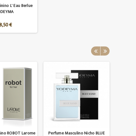
nino L' Eau Berlue
ODEYMA
8,50 €
nino ROBOT Larome
Perfume Masculino Nicho BLUE
Perf