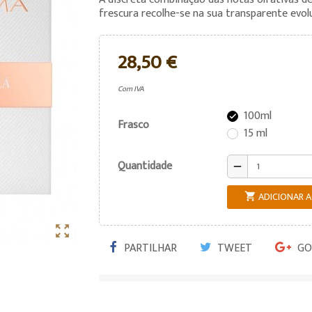
frescura recolhe-se na sua transparente evol
28,50 €
Com IVA
100ml

Frasco
15 ml
Quantidade
remove
ADICIONAR 


PARTILHAR
TWEET
GO