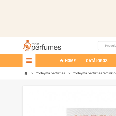

HOME
CATÁLOGOS
home
Yodeyma perfumes
Yodeyma perfumes feminino
home

