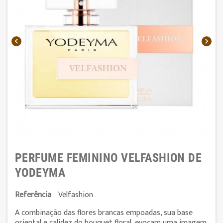


PERFUME FEMININO VELFASHION DE
YODEYMA
Referência
Velfashion
A combinação das flores brancas empoadas, sua base
oriental e calidez do bouquet floral, evocam uma imagem