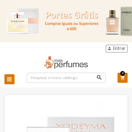
Entrar

0


