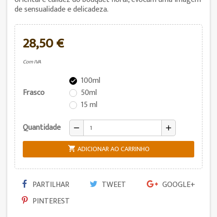
de sensualidade e delicadeza.
28,50 €
Com IVA
100ml

Frasco
50ml
15 ml
Quantidade
remove
add
ADICIONAR AO CARRINHO

PARTILHAR
TWEET
GOOGLE+
PINTEREST