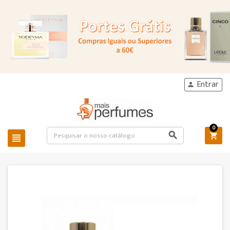
Entrar

0


