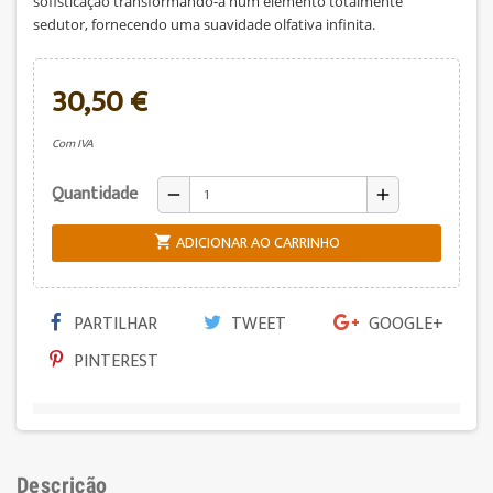
sofisticação transformando-a num elemento totalmente
sedutor, fornecendo uma suavidade olfativa infinita.
30,50 €
Com IVA
Quantidade
remove
add
ADICIONAR AO CARRINHO

PARTILHAR
TWEET
GOOGLE+
PINTEREST
Descrição