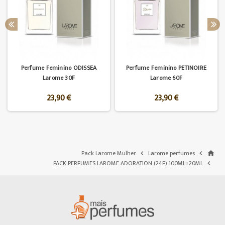
Perfume Feminino ODISSEA
Perfume Feminino PETINOIRE
Larome 30F
Larome 60F
23,90 €
23,90 €
Pack Larome Mulher
Larome perfumes


home
PACK PERFUMES LAROME ADORATION (24F) 100ML+20ML
