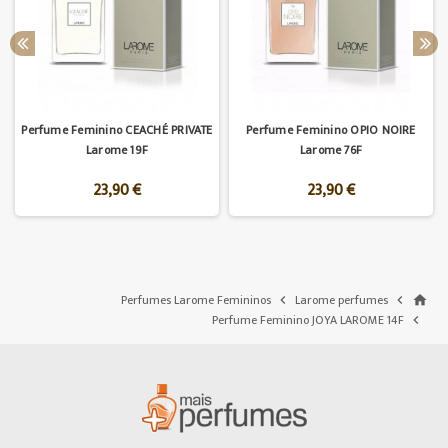
Perfume Feminino CEACHÉ PRIVATE
Perfume Feminino OPIO NOIRE
Larome 19F
Larome 76F
23,90 €
23,90 €
Perfumes Larome Femininos
Larome perfumes


home
Perfume Feminino JOYA LAROME 14F
