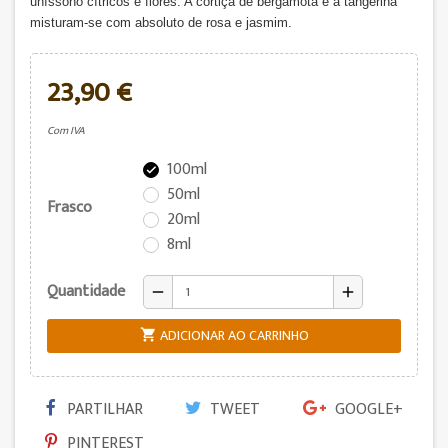
uníssono cítricos e flores. A cortiça de bergamota e a tangerina
misturam-se com absoluto de rosa e jasmim.
23,90 €
Com IVA
100ml

50ml
Frasco
20ml
8ml
Quantidade
remove
add
ADICIONAR AO CARRINHO

PARTILHAR
TWEET
GOOGLE+
PINTEREST