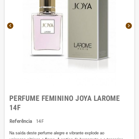


PERFUME FEMININO JOYA LAROME
14F
Referência
14F
Na saída deste perfume alegre e vibrante explode ao