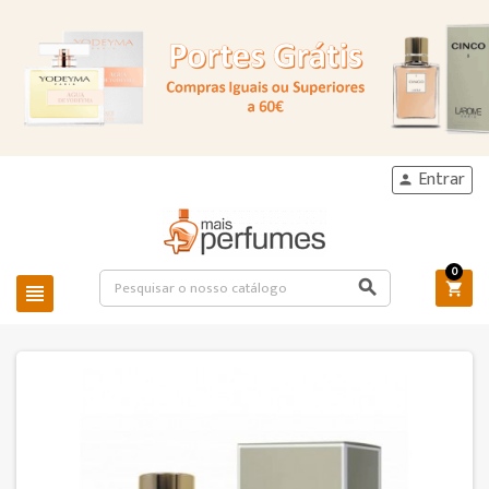
Entrar

0


