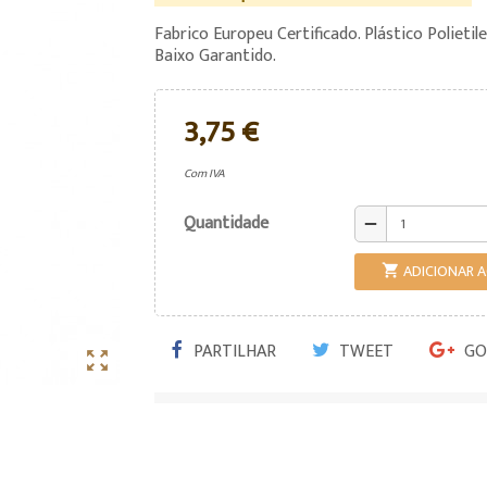
Fabrico Europeu Certificado. Plástico Polietil
Baixo Garantido.
3,75 €
Com IVA
Quantidade
remove
ADICIONAR 

PARTILHAR
TWEET
GO
