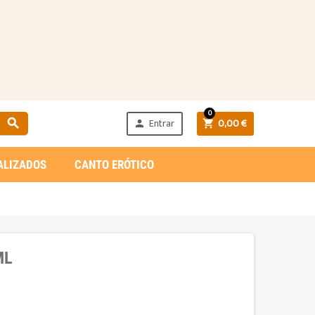
0
Entrar
0,00 €



ALIZADOS
CANTO ERÓTICO
ML