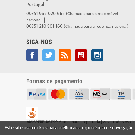
Portugal
00351 967 020 665 (
Chamada para a rede móvel
|
nacional)
00351 210 801 166 (
Chamada para a rede fixa nacional)
SIGA-NOS
Facebook
Twitter
Rss
YouTube
Instagram
Formas de pagamento
MAISPERFUMES
® é uma marca registada | 2023 todos os di
Este site usa cookies para melhorar a experiência de navegação e 
Todos os preços incluem IVA à taxa legal em vigor