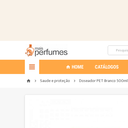

HOME
CATÁLOGOS
home
Saude e proteção
Doseador PET Branco 500ml
home

