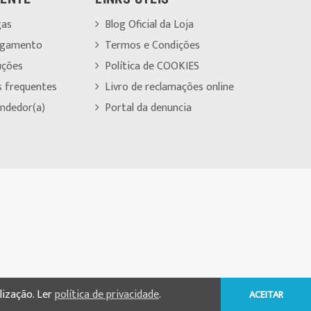
gas
Blog Oficial da Loja
agamento
Termos e Condições
uções
Política de COOKIES
s frequentes
Livro de reclamações online
ndedor(a)
Portal da denuncia
ilização. Ler
política de privacidade
.
ACEITAR