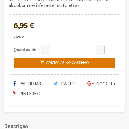
álcool, um desinfetante muito eficaz.
6,95 €
Com IVA
Quantidade
remove
add
ADICIONAR AO CARRINHO

PARTILHAR
TWEET
GOOGLE+
PINTEREST
Descrição