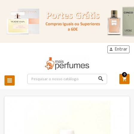
Entrar

0


