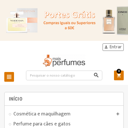
Entrar

0



INÍCIO
Cosmética e maquilhagem

Perfume para cães e gatos