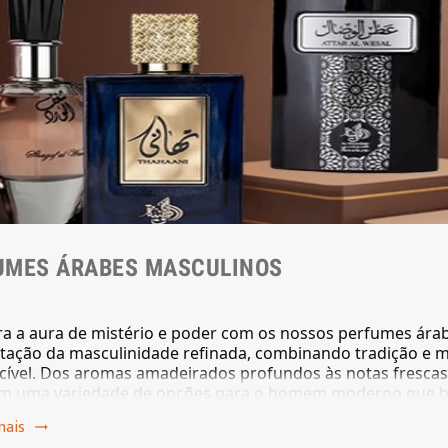
UMES ÁRABES MASCULINOS
a a aura de mistério e poder com os nossos perfumes árab
tação da masculinidade refinada, combinando tradição e m
cível. Dos aromas amadeirados profundos às notas frescas 
m uma variedade de opções para o homem moderno que bu
e envolver pela sofisticação dos nossos perfumes árabes m
mais

onde quer que vá.