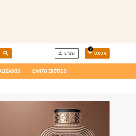
0
Entrar
0,00 €



ALIZADOS
CANTO ERÓTICO