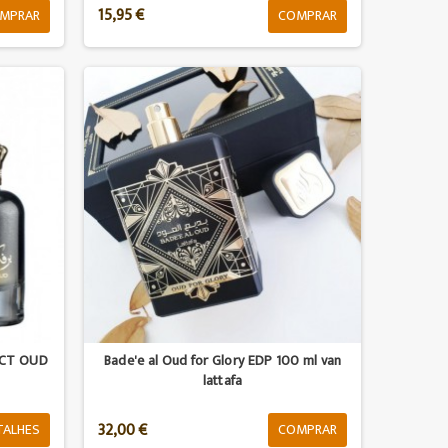
15,95 €
MPRAR
COMPRAR
ECT OUD
Bade'e al Oud for Glory EDP 100 ml van
lattafa
32,00 €
TALHES
COMPRAR