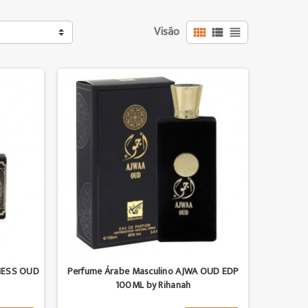
Visão



NESS OUD
Perfume Árabe Masculino AJWA OUD EDP
100ML by Rihanah