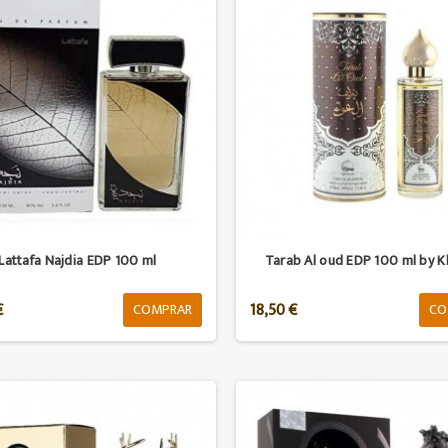
Lattafa Najdia EDP 100 ml
Tarab Al oud EDP 100 ml by K
€
18,50 €
COMPRAR
CO