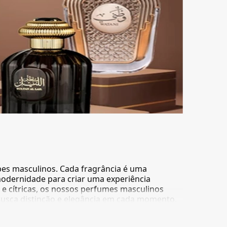
es masculinos. Cada fragrância é uma
odernidade para criar uma experiência
e cítricas, os nossos perfumes masculinos
sca distinção e elegância em cada momento.
asculinos e faça uma declaração de confiança e