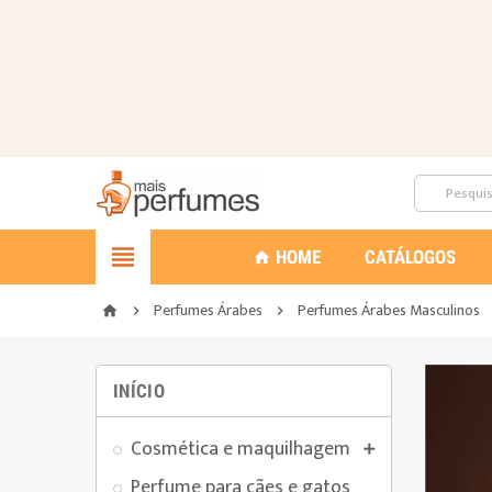

HOME
CATÁLOGOS
home
Perfumes Árabes
Perfumes Árabes Masculinos
home


INÍCIO
Cosmética e maquilhagem

Perfume para cães e gatos