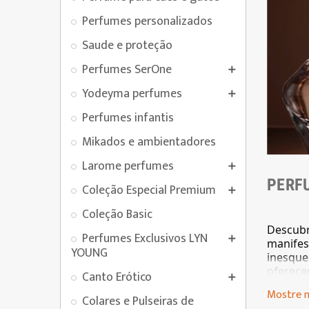
Perfumes personalizados
Saude e proteção
Perfumes SerOne

Yodeyma perfumes

Perfumes infantis
Mikados e ambientadores
Larome perfumes

PERF
Coleção Especial Premium

Coleção Basic
Descubr
Perfumes Exclusivos LYN

manifes
YOUNG
inesque
oferece
Canto Erótico

Deixe-s
Mostre 
Colares e Pulseiras de
charme 