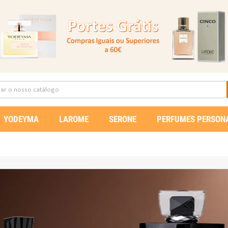
YODEYMA
LAROME
SERONE
PERFUMES PERSON