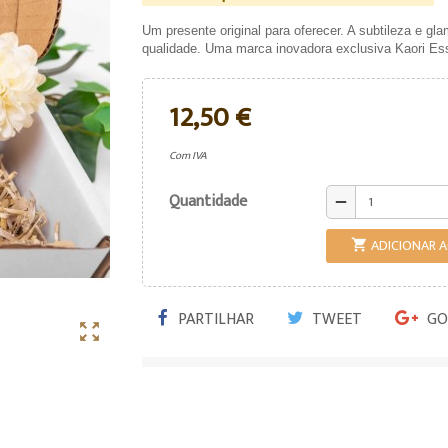
Um presente original para oferecer. A subtileza e g
qualidade. Uma marca inovadora exclusiva Kaori E
12,50 €
Com IVA
Quantidade
remove
ADICIONAR 

PARTILHAR
TWEET
GO
