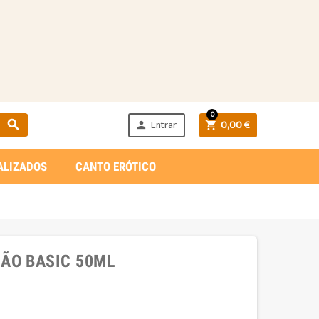
0
Entrar
0,00 €



ALIZADOS
CANTO ERÓTICO
ÃO BASIC 50ML