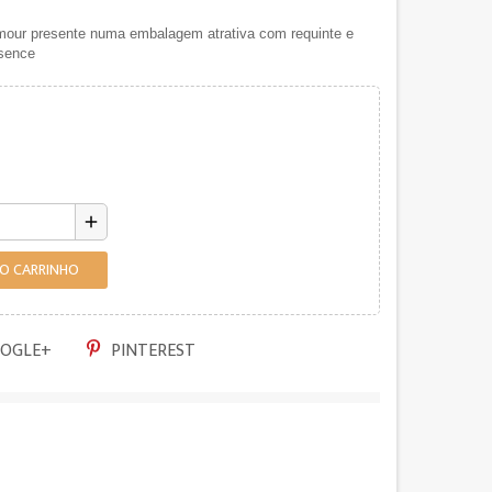
lamour presente numa embalagem atrativa com requinte e
ssence
add
AO CARRINHO
OGLE+
PINTEREST