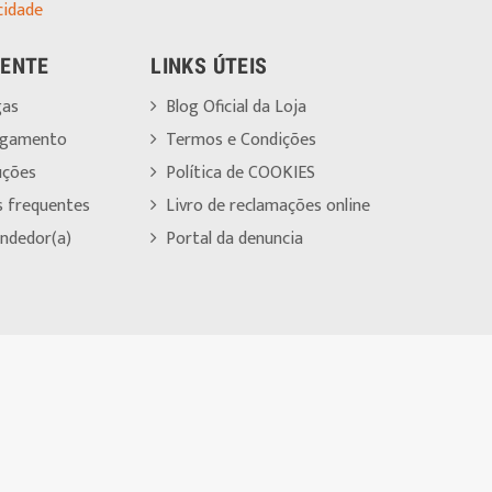
cidade
IENTE
LINKS ÚTEIS
gas
Blog Oficial da Loja
agamento
Termos e Condições
uções
Política de COOKIES
s frequentes
Livro de reclamações online
ndedor(a)
Portal da denuncia