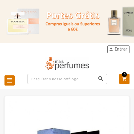
Entrar

0


