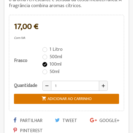
fragrância combina aromas cítricos.
17,00 €
Com IVA
1 Litro
500ml
Frasco
100ml

50ml
Quantidade
remove
add
ADICIONAR AO CARRINHO

PARTILHAR
TWEET
GOOGLE+
PINTEREST