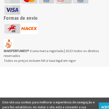
Formas de envio
MAISPERFUMES
® é uma marca registada | 2023 todos os direitos
reservados
Todos os preços incluem IVA à taxa legal em vigor
Este site usa cookies para melhorar a experiência de navegação e
para fins estatísticos. Ao visitar o site, está a consentir a sua
ACEI