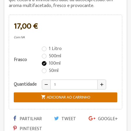
aroma multifacetado, fresco e provocante.
17,00 €
Com IVA
1 Litro
500ml
Frasco
100ml

50ml
Quantidade
remove
add
ADICIONAR AO CARRINHO

PARTILHAR
TWEET
GOOGLE+
PINTEREST