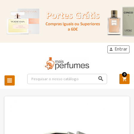
Entrar

0


