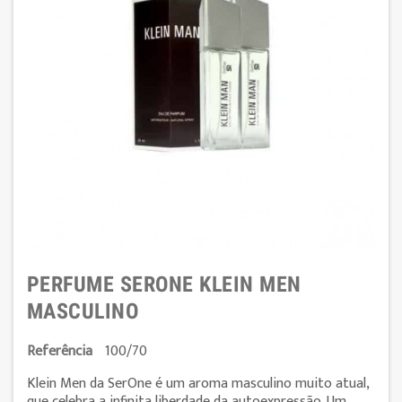
PERFUME SERONE KLEIN MEN
MASCULINO
Referência
100/70
Klein Men da SerOne é um aroma masculino muito atual,
que celebra a infinita liberdade da autoexpressão. Um