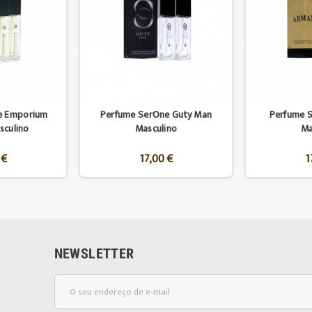
e Emporium
Perfume SerOne Guty Man
Perfume 
culino
Masculino
Ma
 €
17,00 €
1
NEWSLETTER