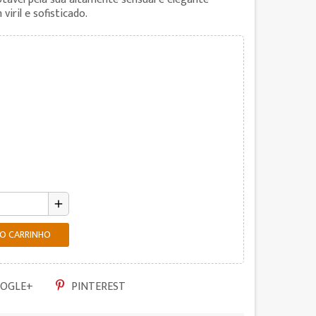
iril e sofisticado.
add
AO CARRINHO
OGLE+
PINTEREST