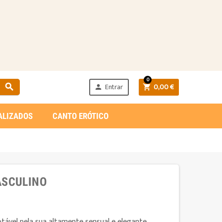
0
Entrar
0,00 €



ALIZADOS
CANTO ERÓTICO
ASCULINO
ável pela sua altamente sensual e elegante