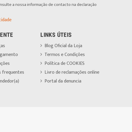
onsulte a nossa informação de contacto na declaração
cidade
IENTE
LINKS ÚTEIS
gas
Blog Oficial da Loja
agamento
Termos e Condições
uções
Política de COOKIES
s frequentes
Livro de reclamações online
ndedor(a)
Portal da denuncia