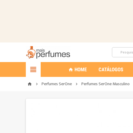

HOME
CATÁLOGOS
home
Perfumes SerOne
Perfumes SerOne Masculino
home

