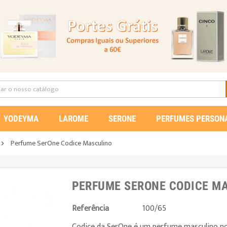
YODEYMA
LAROME
SERONE
PERFUMES PERSON
Perfume SerOne Codice Masculino

PERFUME SERONE CODICE M
Referência
100/65
Codice da SerOne é um perfume masculino not