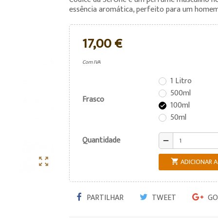
essência aromática, perfeito para um homem v
17,00 €
Com IVA
1 Litro
500ml
Frasco
100ml

50ml
Quantidade
remove

ADICIONAR 

PARTILHAR
TWEET
GO