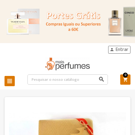
Entrar

0


