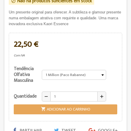
Não há produtos suficientes em stock

Um presente original para oferecer. A subtileza e glamour presente
numa embalagem atrativa com requinte e qualidade. Uma marca
inovadora exclusiva Kaori Essence
22,50 €
Com IVA
Tendência
Olfativa
Masculina
Quantidade
remove
add
ADICIONAR AO CARRINHO

PARTILHAR
TWEET
GOOGLE+