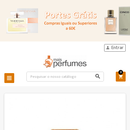
Entrar

0


