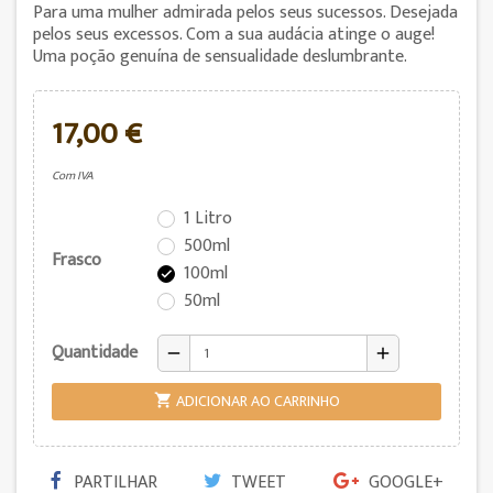
Para uma mulher admirada pelos seus sucessos. Desejada
pelos seus excessos. Com a sua audácia atinge o auge!
Uma poção genuína de sensualidade deslumbrante.
17,00 €
Com IVA
1 Litro
500ml
Frasco
100ml

50ml
Quantidade
remove
add
ADICIONAR AO CARRINHO

PARTILHAR
TWEET
GOOGLE+