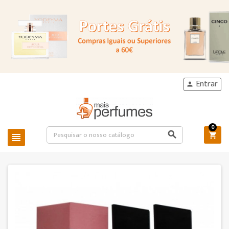
Entrar

0


