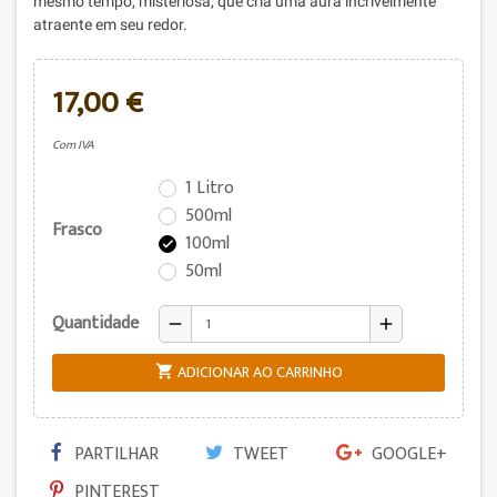
mesmo tempo, misteriosa, que cria uma aura incrivelmente
atraente em seu redor.
17,00 €
Com IVA
1 Litro
500ml
Frasco
100ml

50ml
Quantidade
remove
add
ADICIONAR AO CARRINHO

PARTILHAR
TWEET
GOOGLE+
PINTEREST