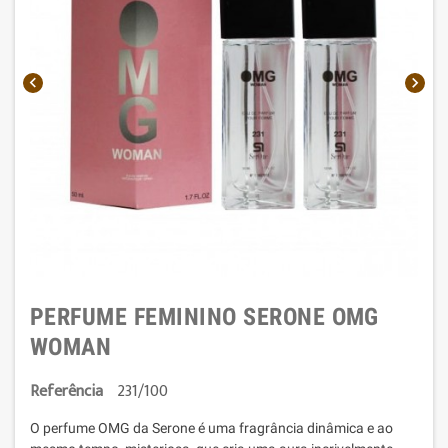


PERFUME FEMININO SERONE OMG
WOMAN
Referência
231/100
O perfume OMG da Serone é uma fragrância dinâmica e ao