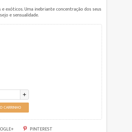
 e exóticos. Uma inebriante concentração dos seus
ejo e sensualidade.
add
AO CARRINHO
OGLE+
PINTEREST