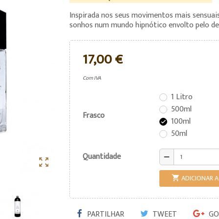
Inspirada nos seus movimentos mais sensuais
sonhos num mundo hipnótico envolto pelo des
17,00 €
Com IVA
1 Litro
500ml
Frasco
100ml

50ml
Quantidade
remove

ADICIONAR 

PARTILHAR
TWEET
GO