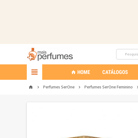

HOME
CATÁLOGOS
home
Perfumes SerOne
Perfumes SerOne Feminino
home

