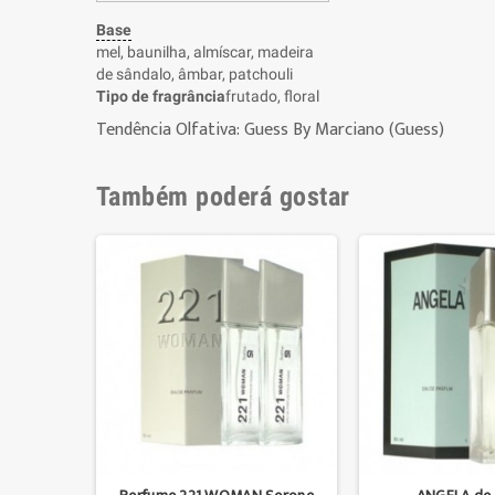
Base
mel, baunilha, almíscar, madeira
de sândalo, âmbar, patchouli
Tipo de fragrância
frutado, floral
Tendência Olfativa: Guess By Marciano (Guess)
Também poderá gostar