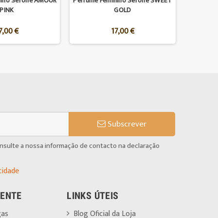
nino Serone AMOUR
Perfume Feminino Serone SWEET
PINK
GOLD
7,00 €
17,00 €
Subscrever
onsulte a nossa informação de contacto na declaração
cidade
IENTE
LINKS ÚTEIS
gas
Blog Oficial da Loja