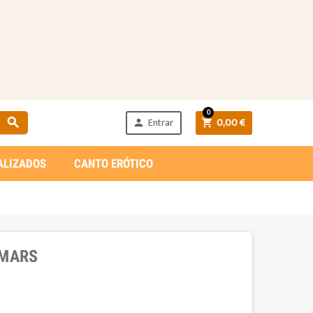
0
Entrar
0,00 €



ALIZADOS
CANTO ERÓTICO
 MARS