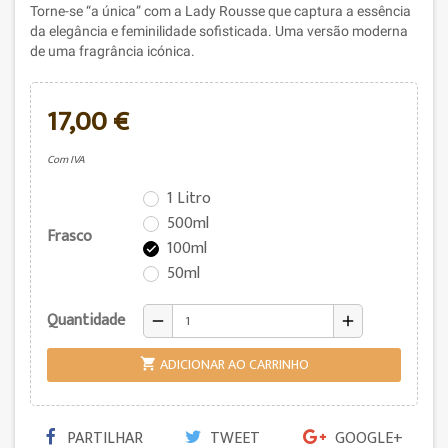
Torne-se “a única” com a Lady Rousse que captura a essência
da elegância e feminilidade sofisticada. U
ma versão moderna
de uma fragrância icónica.
17,00 €
Com IVA
1 Litro
500ml
Frasco
100ml

50ml
Quantidade
remove
add
ADICIONAR AO CARRINHO

PARTILHAR
TWEET
GOOGLE+