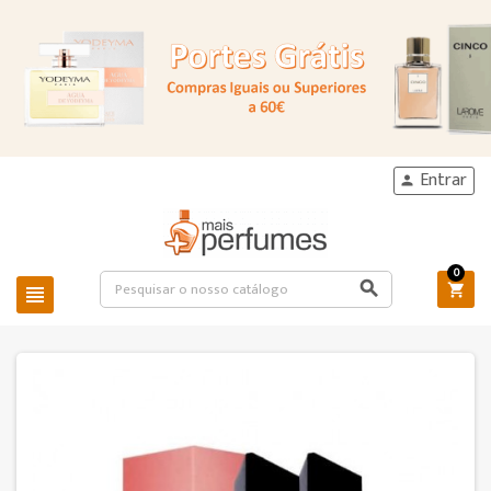
Entrar

0


