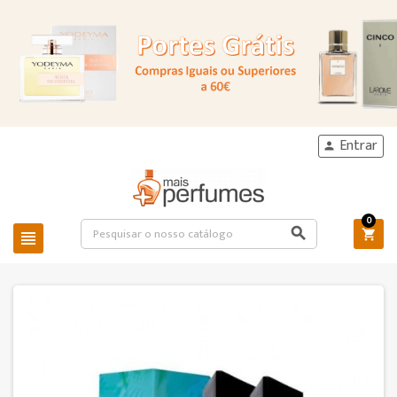
Entrar

0


