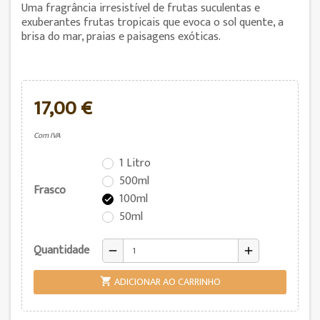
Uma fragrância irresistível de frutas suculentas e
exuberantes frutas tropicais que evoca o sol quente, a
brisa do mar, praias e paisagens exóticas.
17,00 €
Com IVA
1 Litro
500ml
Frasco
100ml

50ml
Quantidade
remove
add
ADICIONAR AO CARRINHO
