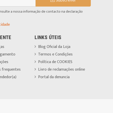
Subscrever
onsulte a nossa informação de contacto na declaração
cidade
IENTE
LINKS ÚTEIS
gas
Blog Oficial da Loja
agamento
Termos e Condições
uções
Política de COOKIES
s frequentes
Livro de reclamações online
ndedor(a)
Portal da denuncia