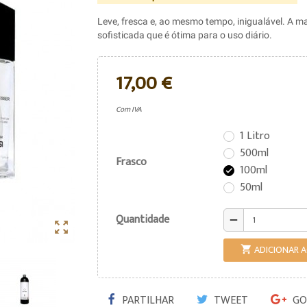
Leve, fresca e, ao mesmo tempo, inigualável. A 
sofisticada que é ótima para o uso diário.
17,00 €
Com IVA
1 Litro
500ml
Frasco
100ml

50ml
Quantidade
remove

ADICIONAR 

PARTILHAR
TWEET
GO