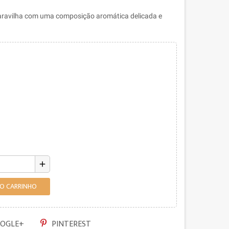
maravilha com uma composição aromática delicada e
add
AO CARRINHO
OGLE+
PINTEREST