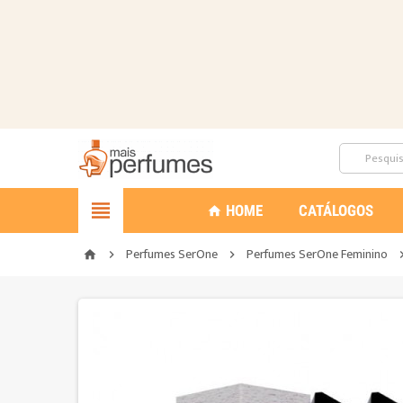

HOME
CATÁLOGOS
home
Perfumes SerOne
Perfumes SerOne Feminino
home

