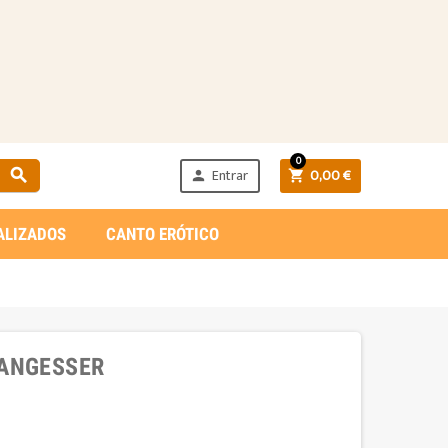
0
Entrar
0,00 €



ALIZADOS
CANTO ERÓTICO
 ANGESSER