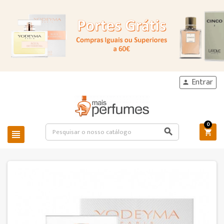
Entrar

0


