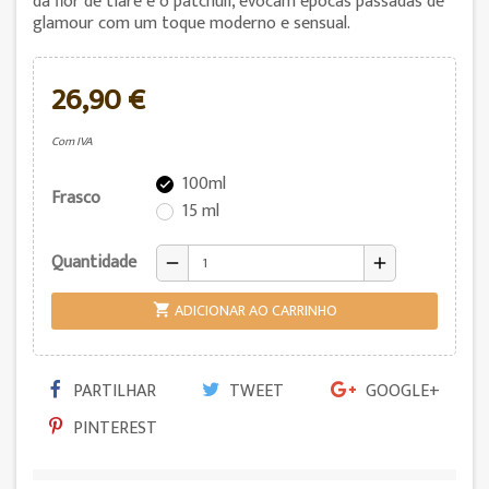
da flor de tiaré e o patchuli, evocam épocas passadas de
glamour com um toque moderno e sensual.
26,90 €
Com IVA
100ml

Frasco
15 ml
Quantidade
remove
add
ADICIONAR AO CARRINHO

PARTILHAR
TWEET
GOOGLE+
PINTEREST