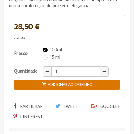
numa combinação de prazer e elegância.
28,50 €
Com IVA
100ml

Frasco
15 ml
Quantidade
remove
add
ADICIONAR AO CARRINHO

PARTILHAR
TWEET
GOOGLE+
PINTEREST