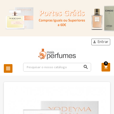
Entrar

0


