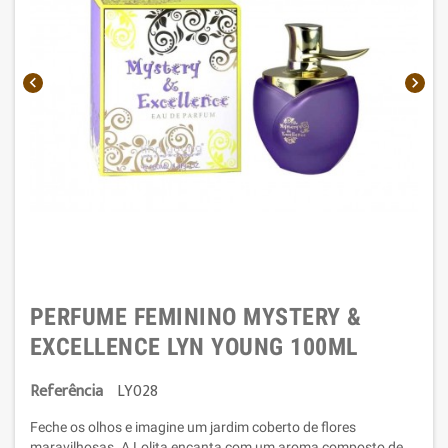


PERFUME FEMININO MYSTERY &
EXCELLENCE LYN YOUNG 100ML
Referência
LY028
Feche os olhos e imagine um jardim coberto de flores
maravilhosas. A Lolita encanta com um aroma composto de