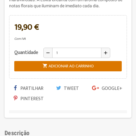
notas florais que iluminam de imediato cada dia.
19,90 €
Com IVA
Quantidade
remove
add
ADICIONAR AO CARRINHO

PARTILHAR
TWEET
GOOGLE+
PINTEREST
Descrição