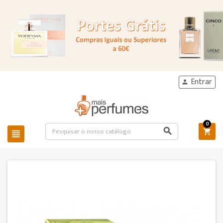
Entrar

0


