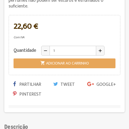
perfumes não podem ser escuros e esfumados o
suficiente.
22,60 €
Com IVA
Quantidade
remove
add
ADICIONAR AO CARRINHO

PARTILHAR
TWEET
GOOGLE+
PINTEREST
Descrição