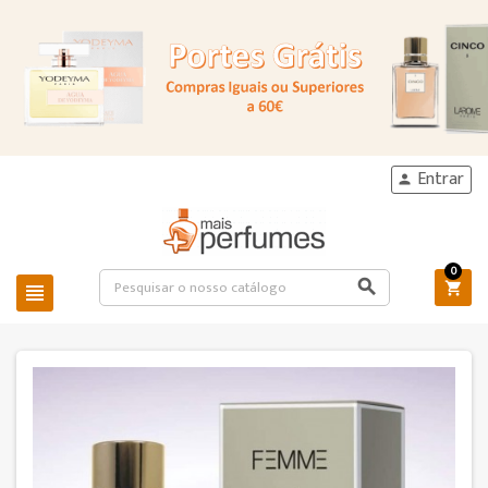
Entrar

0


