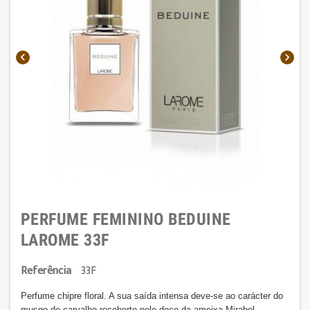


PERFUME FEMININO BEDUINE
LAROME 33F
Referência
33F
Perfume chipre floral. A sua saída intensa deve-se ao carácter do
musgo de carvalho recoberto pelo doce da ameixa Mirabel.