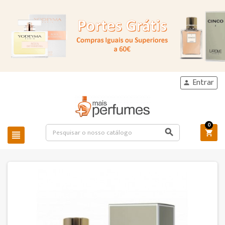
Entrar

0


