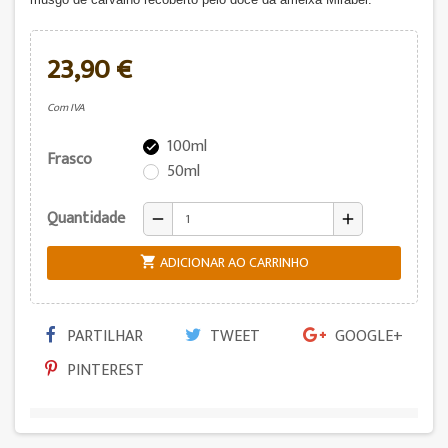
23,90 €
Com IVA
100ml

Frasco
50ml
Quantidade
remove
add
ADICIONAR AO CARRINHO

PARTILHAR
TWEET
GOOGLE+
PINTEREST