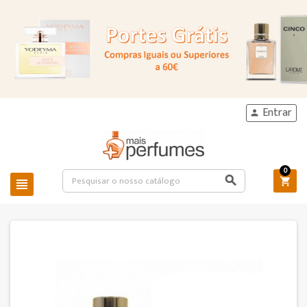
Entrar

0


