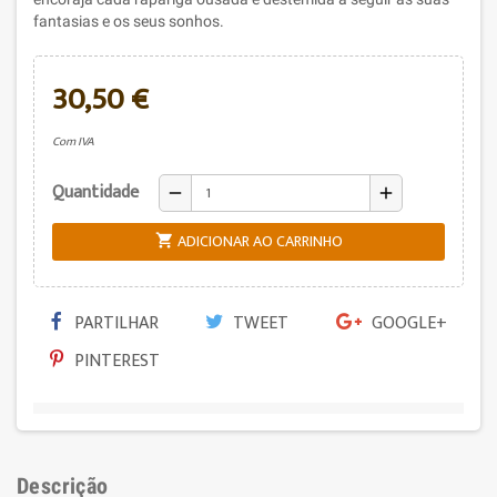
fantasias e os seus sonhos.
30,50 €
Com IVA
Quantidade
remove
add
ADICIONAR AO CARRINHO

PARTILHAR
TWEET
GOOGLE+
PINTEREST
Descrição