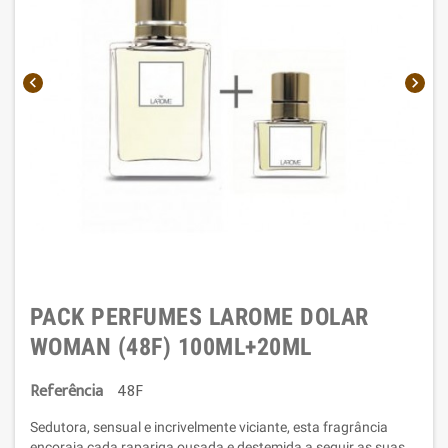


PACK PERFUMES LAROME DOLAR
WOMAN (48F) 100ML+20ML
Referência
48F
Sedutora, sensual e incrivelmente viciante, esta fragrância
encoraja cada rapariga ousada e destemida a seguir as suas