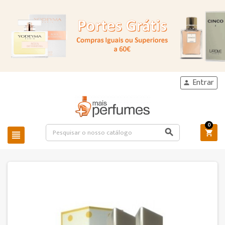
Entrar

0


