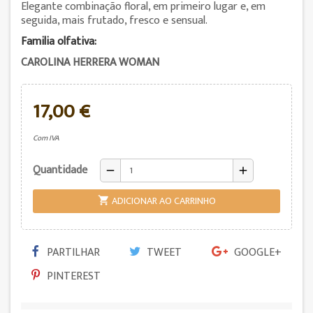
Elegante combinação floral, em primeiro lugar e, em
seguida, mais frutado, fresco e sensual.
Familia olfativa:
CAROLINA HERRERA WOMAN
17,00 €
Com IVA
Quantidade
remove
add
ADICIONAR AO CARRINHO

PARTILHAR
TWEET
GOOGLE+
PINTEREST