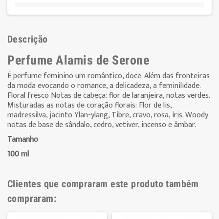
Descrição
Perfume Alamis de Serone
É
perfume
feminino
um
romântico
,
doce
.
Além das fronteiras
da
moda
evocando
o
romance
,
a
delicadeza
,
a feminilidade
.
Floral fresco
Notas de cabeça:
flor de laranjeira,
notas
verdes
.
Misturadas
as notas de coração
florais
:
Flor
de
lis
,
madressilva
,
jacinto
Ylan
-
ylang
,
Tibre
, cravo
,
rosa
,
íris
.
Woody
notas de base
de
sândalo
, cedro
,
vetiver
, incenso
e
âmbar
.
Tamanho
100 ml
Clientes que compraram este produto também
compraram: