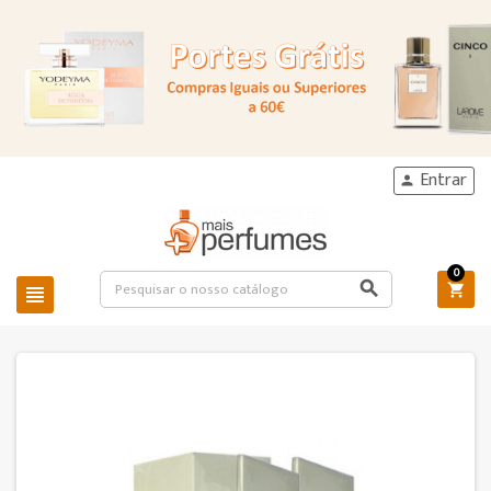
Entrar

0


