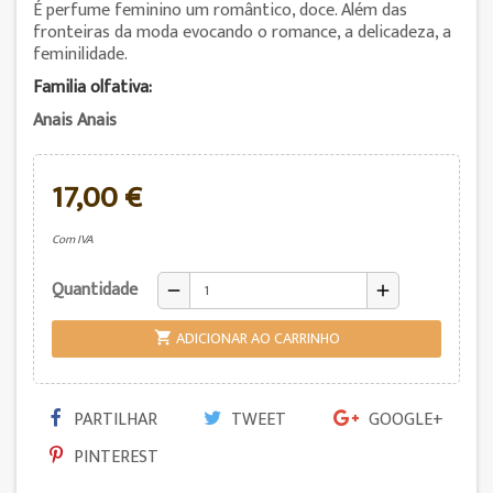
É perfume feminino um romântico, doce. Além das
fronteiras da moda evocando o romance, a delicadeza, a
feminilidade.
Familia olfativa:
Anais Anais
17,00 €
Com IVA
Quantidade
remove
add
ADICIONAR AO CARRINHO

PARTILHAR
TWEET
GOOGLE+
PINTEREST