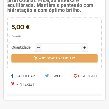
profissional. Fixação intensa e
equilibrada. Mantém o penteado com
hidratação e com óptimo brilho.
5,00 €
Com IVA
Quantidade
remove
add
ADICIONAR AO CARRINHO

PARTILHAR
TWEET
GOOGLE+
PINTEREST