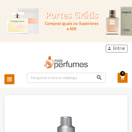
Entrar

0


