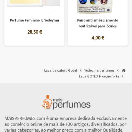
Perfume Feminino IL Yodeyma
Pano anti embaciamento
reutilizável para óculos
28,50 €
4,90 €
Laca de cabelo Godet
Yodeyma perfumes


home
Laca GOTED Fixação forte

MAISPERFUMES.com é uma empresa dedicada exclusivamente
ao comércio online de mais de 100 artigos, diversificados, por
varias categorias, ao melhor preço com a melhor Qualidade.