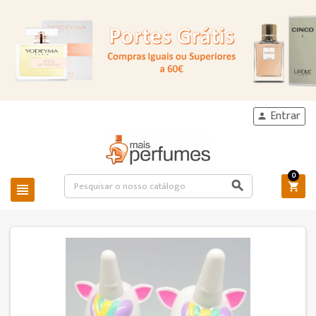
Entrar

0


