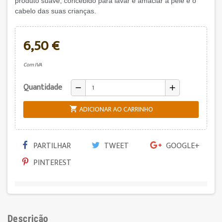
produto suave, concebido para lavar e amaciar a pele e o
cabelo das suas crianças.
6,50 €
Com IVA
Quantidade
remove
add
ADICIONAR AO CARRINHO

PARTILHAR
TWEET
GOOGLE+
PINTEREST
Descrição