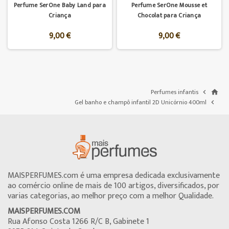
Perfume SerOne Baby Land para
Perfume SerOne Mousse et
Criança
Chocolat para Criança
9,00 €
9,00 €
Perfumes infantis

home
Gel banho e champô infantil 2D Unicórnio 400ml

MAISPERFUMES.com é uma empresa dedicada exclusivamente
ao comércio online de mais de 100 artigos, diversificados, por
varias categorias, ao melhor preço com a melhor Qualidade.
MAISPERFUMES.COM
Rua Afonso Costa 1266 R/C B, Gabinete 1