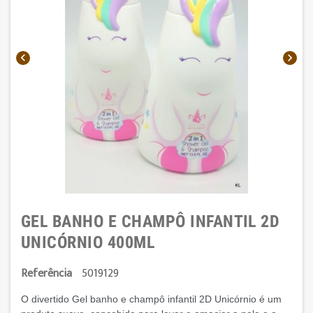


GEL BANHO E CHAMPÔ INFANTIL 2D
UNICÓRNIO 400ML
Referência
5019129
O divertido Gel banho e champô infantil 2D Unicórnio
é um