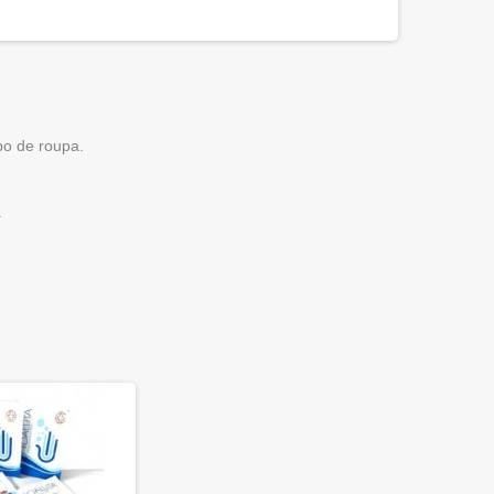
po de roupa.
.