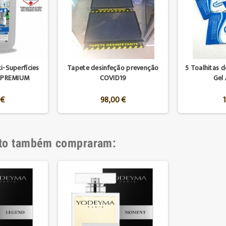
i-Superfícies
Tapete desinfeção prevenção
5 Toalhitas d
ROPREMIUM
COVID19
Gel 
 €
98,00 €
uto também compraram: