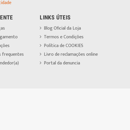
cidade
IENTE
LINKS ÚTEIS
gas
Blog Oficial da Loja
agamento
Termos e Condições
uções
Política de COOKIES
s frequentes
Livro de reclamações online
ndedor(a)
Portal da denuncia