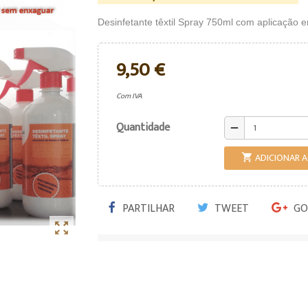
Desinfetante têxtil Spray 750ml com aplicação em
9,50 €
Com IVA
Quantidade
remove
ADICIONAR 

PARTILHAR
TWEET
GO
