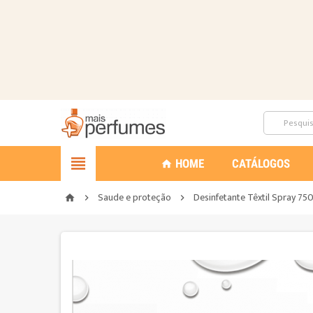

HOME
CATÁLOGOS
home
Saude e proteção
Desinfetante Têxtil Spray 75
home

