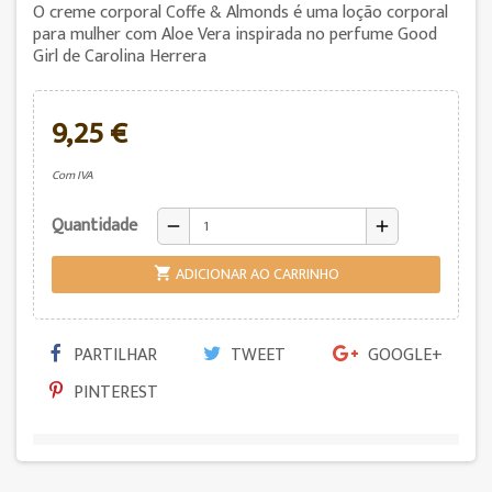
O creme corporal Coffe & Almonds é uma loção corporal
para mulher com Aloe Vera inspirada no perfume Good
Girl de Carolina Herrera
9,25 €
Com IVA
Quantidade
remove
add
ADICIONAR AO CARRINHO

PARTILHAR
TWEET
GOOGLE+
PINTEREST