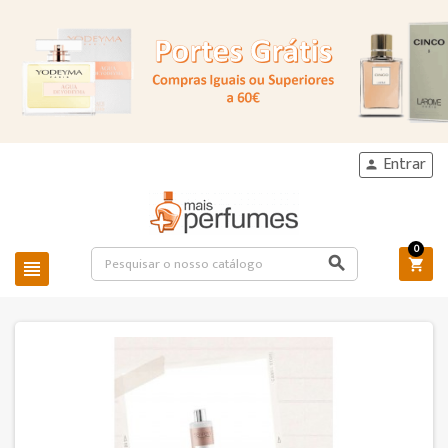
Entrar

0


