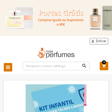
Entrar

0


