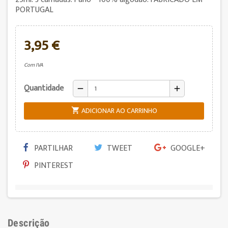
PORTUGAL
3,95 €
Com IVA
Quantidade
remove
add
ADICIONAR AO CARRINHO

PARTILHAR
TWEET
GOOGLE+
PINTEREST
Descrição