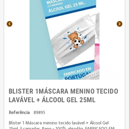


BLISTER 1MÁSCARA MENINO TECIDO
LAVÁVEL + ÁLCOOL GEL 25ML
Referência
89895
Blister 1 Máscara menino tecido lavável + Álcool Gel
25ml.
3 camadas. Pano - 100% algodão. FABRICADO EM